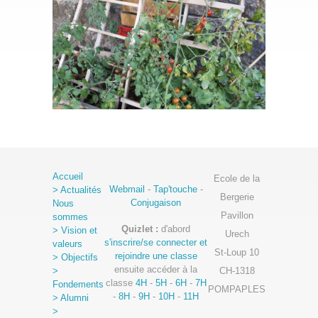
Partenaires
Nos classes
»
Nos points forts
Spectacles et camps
Travaux de nos élèves
Stage
»
Écolage
Accueil
Ecole de la
Webmail
-
Tap'touche
-
Inscription
> Actualités
Bergerie
Conjugaison
Nous
Pavillon
sommes
Emploi
Quizlet :
d'abord
> Vision et
Urech
s'inscrire/se connecter et
valeurs
Contact
St-Loup 10
rejoindre une classe
> Objectifs
ensuite accéder à la
>
CH-1318
classe
4H
-
5H
-
6H
-
7H
Fondements
POMPAPLES
-
8H
-
9H
-
10H
-
11H
> Alumni
>