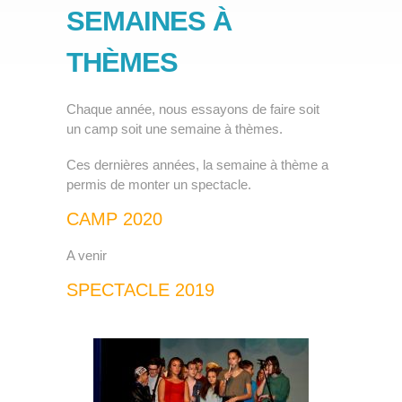
SEMAINES À
Partenaires
THÈMES
Nos classes
»
Nos points forts
Chaque année, nous essayons de faire soit
Spectacles et camps
un camp soit une semaine à thèmes.
Travaux de nos élèves
Ces dernières années, la semaine à thème a
Stage
»
permis de monter un spectacle.
Écolage
CAMP 2020
Inscription
A venir
Emploi
SPECTACLE 2019
Contact