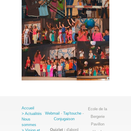
Accueil
Ecole de la
Webmail
-
Tap'touche
-
> Actualités
Bergerie
Conjugaison
Nous
Pavillon
sommes
Quizlet :
d'abord
> Vision et