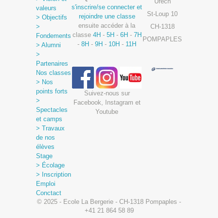
Urech
s'inscrire/se connecter et
valeurs
St-Loup 10
rejoindre une classe
> Objectifs
ensuite accéder à la
>
CH-1318
classe
4H
-
5H
-
6H
-
7H
Fondements
POMPAPLES
-
8H
-
9H
-
10H
-
11H
> Alumni
>
Partenaires
Nos classes
> Nos
points forts
Suivez-nous sur
>
Facebook, Instagram et
Spectacles
Youtube
et camps
> Travaux
de nos
élèves
Stage
> Écolage
> Inscription
Emploi
Conctact
© 2025 - Ecole La Bergerie - CH-1318 Pompaples -
+41 21 864 58 89