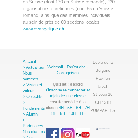
en Suisse (dont 170 en Suisse romande), 230
organisations chrétiennes (dont 65 en Suisse
romand) ainsi que des membres individuels
au sein de près de 80 sections locales
www.evangelique.ch
Accueil
Ecole de la
Webmail
-
Tap'touche
-
> Actualités
Bergerie
Conjugaison
Nous
Pavillon
sommes
Quizlet :
d'abord
> Vision et
Urech
s'inscrire/se connecter et
valeurs
St-Loup 10
rejoindre une classe
> Objectifs
ensuite accéder à la
>
CH-1318
classe
4H
-
5H
-
6H
-
7H
Fondements
POMPAPLES
-
8H
-
9H
-
10H
-
11H
> Alumni
>
Partenaires
Nos classes
> Nos