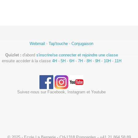
Webmail
-
Tap'touche
-
Conjugaison
Quizlet :
d'abord
s'inscrire/se connecter et rejoindre une classe
ensuite accéder à la classe
4H
-
5H
-
6H
-
7H
-
8H
-
9H
-
10H
-
11H
Suivez-nous sur Facebook, Instagram et Youtube
© 2025 - Ecole La Bergerie - CH-1318 Pompaples - +41 21 864 58 89