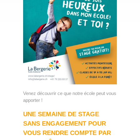
Partenaires
Nos classes
»
Nos points forts
Spectacles et camps
Travaux de nos élèves
Stage
»
Écolage
Inscription
Venez découvrir ce que notre école peut vous
Emploi
apporter !
Contact
UNE SEMAINE DE STAGE
SANS ENGAGEMENT POUR
VOUS RENDRE COMPTE PAR