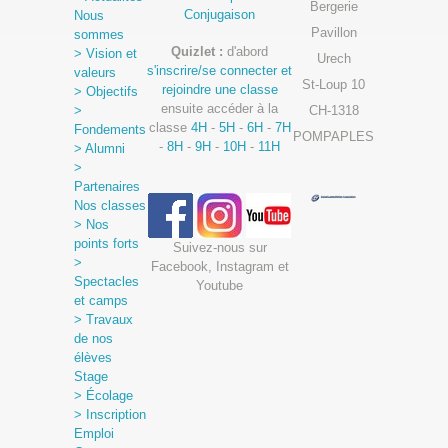
Bergerie
Conjugaison
Nous
Pavillon
sommes
Quizlet :
d'abord
> Vision et
Urech
s'inscrire/se connecter et
valeurs
St-Loup 10
rejoindre une classe
> Objectifs
ensuite accéder à la
>
CH-1318
classe
4H
-
5H
-
6H
-
7H
Fondements
POMPAPLES
-
8H
-
9H
-
10H
-
11H
> Alumni
>
Partenaires
Nos classes
> Nos
points forts
Suivez-nous sur
>
Facebook, Instagram et
Spectacles
Youtube
et camps
> Travaux
de nos
élèves
Stage
> Écolage
> Inscription
Emploi