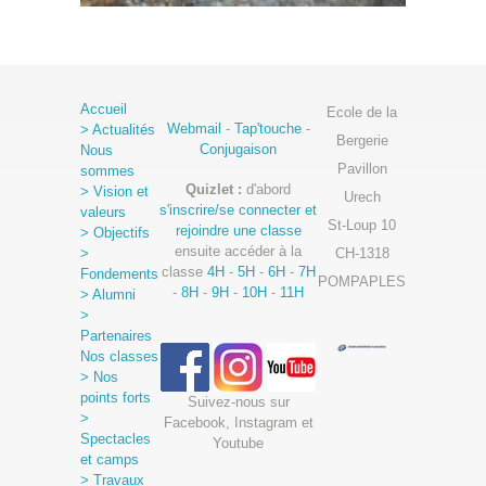
Accueil
Ecole de la
Webmail
-
Tap'touche
-
> Actualités
Bergerie
Conjugaison
Nous
Pavillon
sommes
Quizlet :
d'abord
> Vision et
Urech
s'inscrire/se connecter et
valeurs
St-Loup 10
rejoindre une classe
> Objectifs
ensuite accéder à la
>
CH-1318
classe
4H
-
5H
-
6H
-
7H
Fondements
POMPAPLES
-
8H
-
9H
-
10H
-
11H
> Alumni
>
Partenaires
Nos classes
> Nos
points forts
Suivez-nous sur
>
Facebook, Instagram et
Spectacles
Youtube
et camps
> Travaux