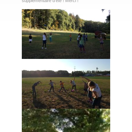
supplémentaire d’été ! Merci !
Partenaires
Nos classes
»
Nos points forts
Spectacles et camps
Travaux de nos élèves
Stage
»
Écolage
Inscription
Emploi
Contact