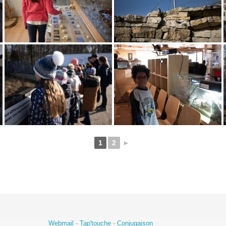
1
2
►
Webmail
-
Tap'touche
-
Conjugaison