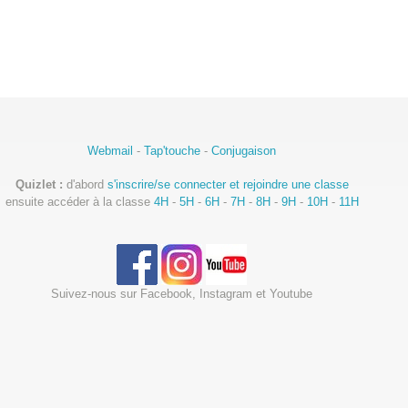
Webmail
-
Tap'touche
-
Conjugaison
Quizlet :
d'abord
s'inscrire/se connecter et rejoindre une classe
ensuite accéder à la classe
4H
-
5H
-
6H
-
7H
-
8H
-
9H
-
10H
-
11H
Suivez-nous sur Facebook, Instagram et Youtube