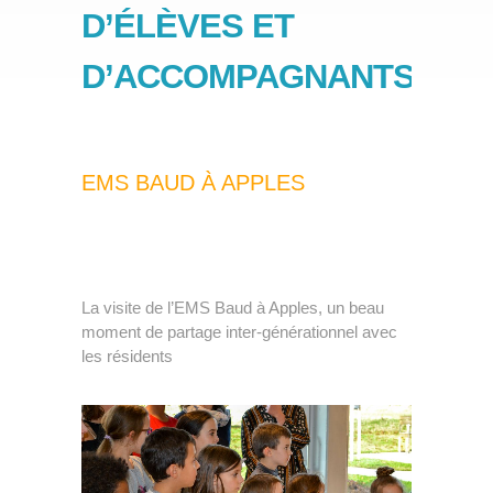
D’ÉLÈVES ET
Partenaires
D’ACCOMPAGNANTS
Nos classes
»
Nos points forts
Spectacles et camps
Travaux de nos élèves
EMS BAUD À APPLES
Stage
»
Écolage
Inscription
La visite de l’EMS Baud à Apples, un beau
moment de partage inter-générationnel avec
Emploi
les résidents
Contact