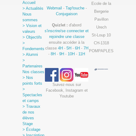
Accueil
Ecole de la
Webmail
-
Tap'touche
-
> Actualités
Bergerie
Conjugaison
Nous
Pavillon
sommes
Quizlet :
d'abord
> Vision et
Urech
s'inscrire/se connecter et
valeurs
St-Loup 10
rejoindre une classe
> Objectifs
ensuite accéder à la
>
CH-1318
classe
4H
-
5H
-
6H
-
7H
Fondements
POMPAPLES
-
8H
-
9H
-
10H
-
11H
> Alumni
>
Partenaires
Nos classes
> Nos
points forts
Suivez-nous sur
>
Facebook, Instagram et
Spectacles
Youtube
et camps
> Travaux
de nos
élèves
Stage
> Écolage
> Inscription