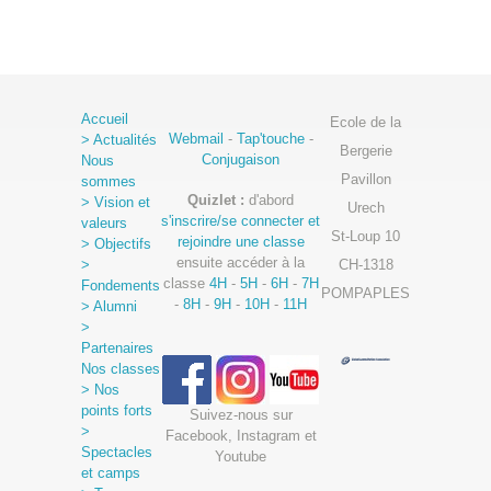
Accueil
Ecole de la
Webmail
-
Tap'touche
-
> Actualités
Bergerie
Conjugaison
Nous
Pavillon
sommes
Quizlet :
d'abord
> Vision et
Urech
s'inscrire/se connecter et
valeurs
St-Loup 10
rejoindre une classe
> Objectifs
ensuite accéder à la
>
CH-1318
classe
4H
-
5H
-
6H
-
7H
Fondements
POMPAPLES
-
8H
-
9H
-
10H
-
11H
> Alumni
>
Partenaires
Nos classes
> Nos
points forts
Suivez-nous sur
>
Facebook, Instagram et
Spectacles
Youtube
et camps