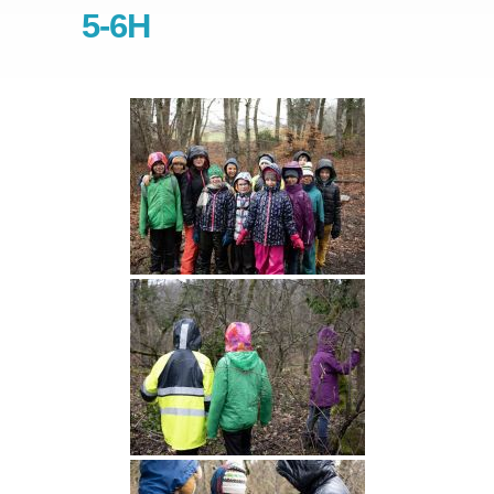
5-6H
Partenaires
Nos classes
»
Nos points forts
Spectacles et camps
Travaux de nos élèves
Stage
»
Écolage
Inscription
Emploi
Contact