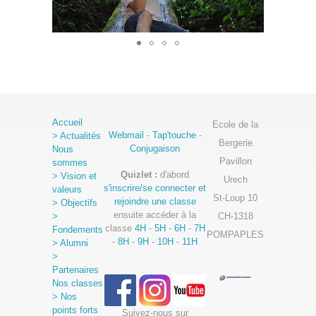
Accueil
Ecole de la
Webmail
-
Tap'touche
-
> Actualités
Bergerie
Conjugaison
Nous
Pavillon
sommes
Quizlet :
d'abord
> Vision et
Urech
s'inscrire/se connecter et
valeurs
St-Loup 10
rejoindre une classe
> Objectifs
ensuite accéder à la
>
CH-1318
classe
4H
-
5H
-
6H
-
7H
Fondements
POMPAPLES
-
8H
-
9H
-
10H
-
11H
> Alumni
>
Partenaires
Nos classes
> Nos
points forts
Suivez-nous sur