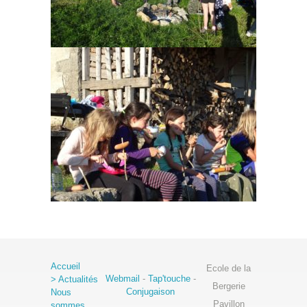
Accueil
Ecole de la
Webmail
-
Tap'touche
-
> Actualités
Bergerie
Conjugaison
Nous
Pavillon
sommes