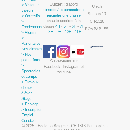
Quizlet :
d'abord
> Vision et
Urech
s'inscrire/se connecter et
valeurs
St-Loup 10
rejoindre une classe
> Objectifs
ensuite accéder à la
>
CH-1318
classe
4H
-
5H
-
6H
-
7H
Fondements
POMPAPLES
-
8H
-
9H
-
10H
-
11H
> Alumni
>
Partenaires
Nos classes
> Nos
points forts
Suivez-nous sur
>
Facebook, Instagram et
Spectacles
Youtube
et camps
> Travaux
de nos
élèves
Stage
> Écolage
> Inscription
Emploi
Conctact
© 2025 - Ecole La Bergerie - CH-1318 Pompaples -