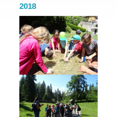
2018
Partenaires
Nos classes
»
Nos points forts
Spectacles et camps
Travaux de nos élèves
Stage
»
Écolage
Inscription
Emploi
Contact