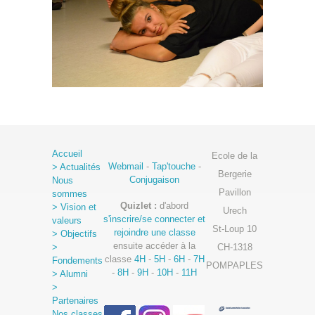
Accueil
Ecole de la
Webmail
-
Tap'touche
-
> Actualités
Bergerie
Conjugaison
Nous
Pavillon
sommes
Quizlet :
d'abord
> Vision et
Urech
s'inscrire/se connecter et
valeurs
St-Loup 10
rejoindre une classe
> Objectifs
ensuite accéder à la
>
CH-1318
classe
4H
-
5H
-
6H
-
7H
Fondements
POMPAPLES
-
8H
-
9H
-
10H
-
11H
> Alumni
>
Partenaires
Nos classes