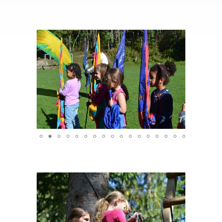
Partenaires
Nos classes
»
Nos points forts
Spectacles et camps
Travaux de nos élèves
Stage
»
Écolage
Inscription
Emploi
Contact